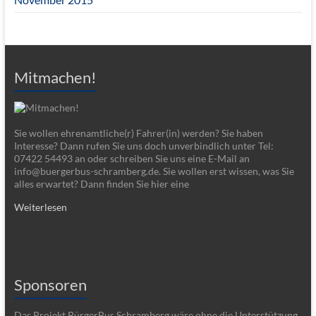
Mitmachen!
Sie wollen ehrenamtliche(r) Fahrer(in) werden? Sie haben
Interesse? Dann rufen Sie uns doch unverbindlich unter Tel:
07422 54493 an oder schreiben Sie uns eine E-Mail an
info@buergerbus-schramberg.de. Sie wollen erst wissen, was Sie
alles erwartet? Dann finden Sie hier eine
Weiterlesen
Sponsoren
Das Projekt BürgerBus Schramberg wäre ohne die Unterstützung