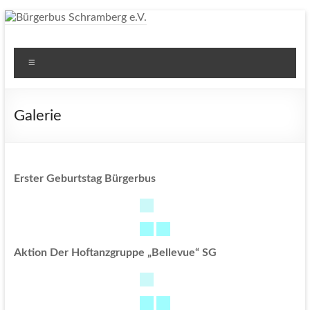
Zum
Inhalt
springen
Bürgerbus Schramberg e.V.
Bürger fahren Bürger. Gemeinnütziger Verein für die
Menü
Mobilität der Bürger.
Galerie
Erster Geburtstag Bürgerbus
Aktion Der Hoftanzgruppe „Bellevue“ SG