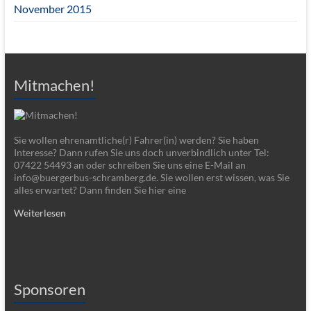
November 2015
Mitmachen!
Sie wollen ehrenamtliche(r) Fahrer(in) werden? Sie haben
Interesse? Dann rufen Sie uns doch unverbindlich unter Tel:
07422 54493 an oder schreiben Sie uns eine E-Mail an
info@buergerbus-schramberg.de. Sie wollen erst wissen, was Sie
alles erwartet? Dann finden Sie hier eine
Weiterlesen
Sponsoren