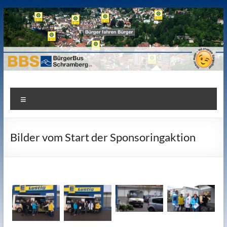
Zum
Inhalt
springen
Bürgerbus Schramberg e.V.
Bürger fahren Bürger. Gemeinnütziger Verein für die Mobilität
Menü
der Bürger.
Bilder vom Start der Sponsoringaktion