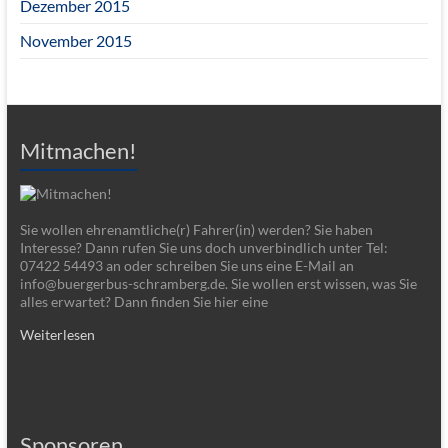
Dezember 2015
November 2015
Mitmachen!
Sie wollen ehrenamtliche(r) Fahrer(in) werden? Sie haben
Interesse? Dann rufen Sie uns doch unverbindlich unter Tel:
07422 54493 an oder schreiben Sie uns eine E-Mail an
info@buergerbus-schramberg.de. Sie wollen erst wissen, was Sie
alles erwartet? Dann finden Sie hier eine
Weiterlesen
Sponsoren