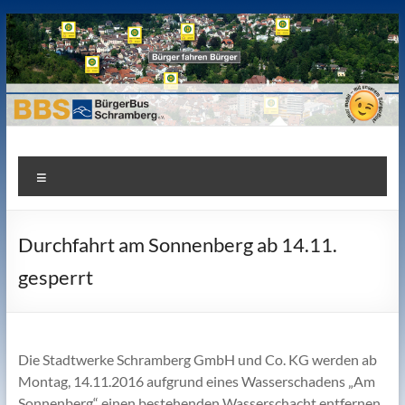
Zum
Inhalt
springen
Bürgerbus Schramberg e.V.
Bürger fahren Bürger. Gemeinnütziger Verein für die Mobilität
Menü
der Bürger.
Durchfahrt am Sonnenberg ab 14.11.
gesperrt
Die Stadtwerke Schramberg GmbH und Co. KG werden ab
Montag, 14.11.2016 aufgrund eines Wasserschadens „Am
Sonnenberg“ einen bestehenden Wasserschacht entfernen