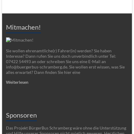
Mitmachen!
Sie wollen ehrenamtliche(r) Fahrer(in) werden? Sie haben
Interesse? Dann rufen Sie uns doch unverbindlich unter Tel:
07422 54493 an oder schreiben Sie uns eine E-Mail an
info@buergerbus-schramberg.de. Sie wollen erst wissen, was Sie
alles erwartet? Dann finden Sie hier eine
Weiterlesen
Sponsoren
Das Projekt BürgerBus Schramberg wäre ohne die Unterstützung
und Hilfe unserer Sponsoren nicht möglich gewesen. Herzlichen