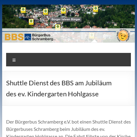
Zum
Inhalt
springen
Bürgerbus Schramberg e.V.
Bürger fahren Bürger. Gemeinnütziger Verein für die Mobilität
Menü
der Bürger.
Shuttle Dienst des BBS am Jubiläum
des ev. Kindergarten Hohlgasse
Der Bürgerbus Schramberg e.V. bot einen Shuttle Dienst des
Bürgerbuses Schramberg beim Jubiläum des ev.
Kindergarten Hohlgasse an. Die Fahrt führte von der Kirche